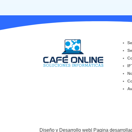
Se
Se
Co
IF
No
Co
Av
Diseño y Desarrollo web| Pagina desarrol