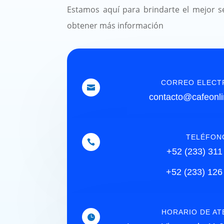
Estamos aquí para brindarte el mejor s
obtener más información
CORREO ELECT

contacto@cafeonl
TELÉFON

+52 (233) 311
+52 (233) 126
HORARIO DE AT
