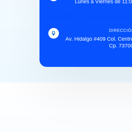
Lunes a Viernes de 11:
DIRECCIÓ

Av. Hidalgo #409 Col. Centr
Cp. 7370