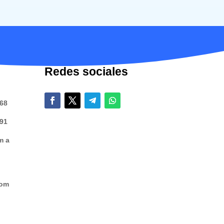
Redes sociales
068
691
m a
com