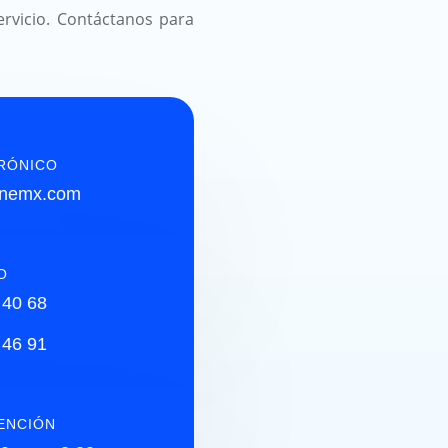
ervicio. Contáctanos para
RÓNICO
inemx.com
O
 40 68
 46 91
ENCIÓN