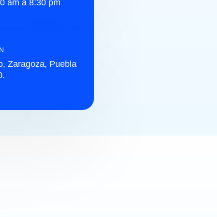
00 am a 8:30 pm
N
o, Zaragoza, Puebla
0.